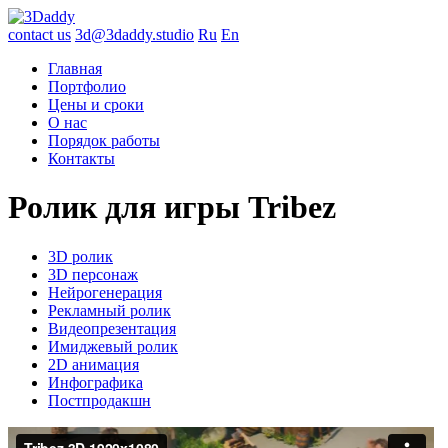
contact us
3d@3daddy.studio
Ru
En
Главная
Портфолио
Цены и сроки
О нас
Порядок работы
Контакты
Ролик для игры Tribez
3D ролик
3D персонаж
Нейрогенерация
Рекламный ролик
Видеопрезентация
Имиджевый ролик
2D анимация
Инфографика
Постпродакшн