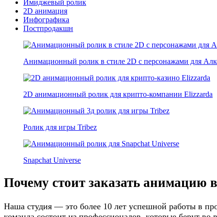
Имиджевый ролик
2D анимация
Инфографика
Постпродакшн
Анимационный ролик в стиле 2D с персонажами для Ал
2D анимационный ролик для крипто-компании Elizzarda
Ролик для игры Tribez
Snapchat Universe
Почему стоит заказать анимацию 
Наша студия — это более 10 лет успешной работы в пр
команда состоит из профессионалов, которые берут во 