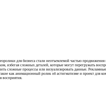
оролики для бизнеса стали неотъемлемой частью продвижения 
м, избегая сложных деталей, которые могут перегружать воспри
снить сложные процессы или визуализировать данные. Рекламны
акие как анимационный ролик об астигматизме и проект для ко
я восприятия.