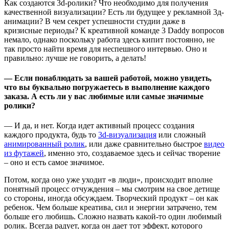
Как создаются 3d-ролики? Что необходимо для получения
качественной визуализации? Есть ли будущее у рекламной 3д-
анимации? В чем секрет успешности студии даже в
кризисные периоды? К креативной команде 3 Daddy вопросов
немало, однако поскольку работа здесь кипит постоянно, не
так просто найти время для неспешного интервью. Оно и
правильно: лучше не говорить, а делать!
— Если понаблюдать за вашей работой, можно увидеть,
что вы буквально погружаетесь в выполнение каждого
заказа. А есть ли у вас любимые или самые значимые
ролики?
— И да, и нет. Когда идет активный процесс создания
каждого продукта, будь то
3d-визуализация
или сложный
анимированный ролик
, или даже сравнительно быстрое
видео
из футажей
, именно это, создаваемое здесь и сейчас творение
– оно и есть самое значимое.
Потом, когда оно уже уходит «в люди», происходит вполне
понятный процесс отчуждения – мы смотрим на свое детище
со стороны, иногда обсуждаем. Творческий продукт – он как
ребенок. Чем больше креатива, сил и энергии затрачено, тем
больше его любишь. Сложно назвать какой-то один любимый
ролик. Всегда радует, когда он дает тот эффект, которого