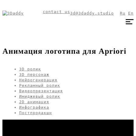
contact us
3d@3daddy.studio
Ru
En
Анимация логотипа для Apriori
3D ролик
3D персонаж
Нейрогенерация
Рекламный ролик
Видеопрезентация
Имиджевый ролик
2D анимация
Инфографика
Постпродакшн