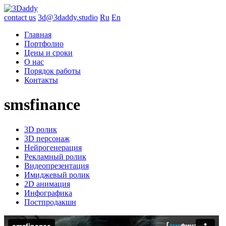
contact us
3d@3daddy.studio
Ru
En
Главная
Портфолио
Цены и сроки
О нас
Порядок работы
Контакты
smsfinance
3D ролик
3D персонаж
Нейрогенерация
Рекламный ролик
Видеопрезентация
Имиджевый ролик
2D анимация
Инфографика
Постпродакшн