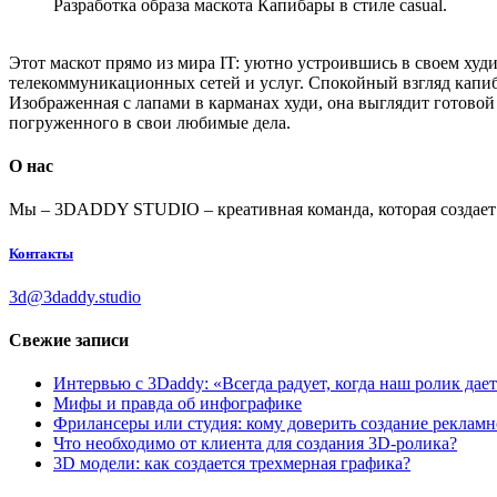
Разработка образа маскота Капибары в стиле casual.
Этот маскот прямо из мира IT: уютно устроившись в своем худ
телекоммуникационных сетей и услуг. Спокойный взгляд капиба
Изображенная с лапами в карманах худи, она выглядит готово
погруженного в свои любимые дела.
О нас
Мы – 3DADDY STUDIO – креативная команда, которая создает а
Контакты
3d@3daddy.studio
Свежие записи
Интервью с 3Daddy: «Всегда радует, когда наш ролик дает
Мифы и правда об инфографике
Фрилансеры или студия: кому доверить создание рекламн
Что необходимо от клиента для создания 3D-ролика?
3D модели: как создается трехмерная графика?