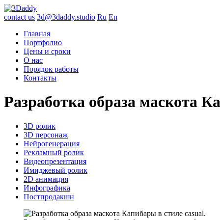
contact us
3d@3daddy.studio
Ru
En
Главная
Портфолио
Цены и сроки
О нас
Порядок работы
Контакты
Разработка образа маскота Ка
3D ролик
3D персонаж
Нейрогенерация
Рекламный ролик
Видеопрезентация
Имиджевый ролик
2D анимация
Инфографика
Постпродакшн