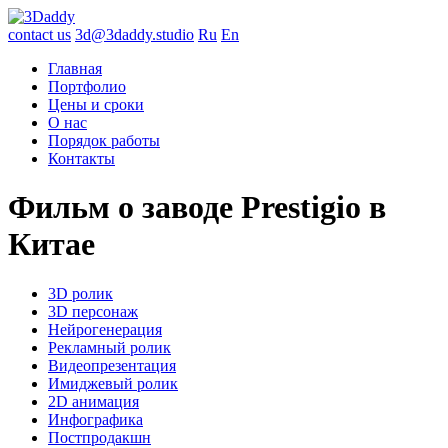
contact us
3d@3daddy.studio
Ru
En
Главная
Портфолио
Цены и сроки
О нас
Порядок работы
Контакты
Фильм о заводе Prestigio в
Китае
3D ролик
3D персонаж
Нейрогенерация
Рекламный ролик
Видеопрезентация
Имиджевый ролик
2D анимация
Инфографика
Постпродакшн