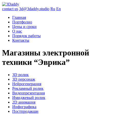
contact us
3d@3daddy.studio
Ru
En
Главная
Портфолио
Цены и сроки
О нас
Порядок работы
Контакты
Магазины электронной
техники “Эврика”
3D ролик
3D персонаж
Нейрогенерация
Рекламный ролик
Видеопрезентация
Имиджевый ролик
2D анимация
Инфографика
Постпродакшн