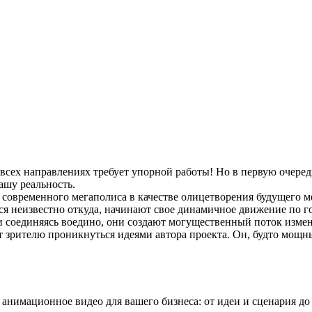
всех направлениях требует упорной работы! Но в первую очередь
ашу реальность.
 современного мегаполиса в качестве олицетворения будущего ме
ся неизвестно откуда, начинают свое динамичное движение по г
 соединяясь воедино, они создают могущественный поток измене
т зрителю проникнуться идеями автора проекта. Он, будто мощны
нимационное видео для вашего бизнеса: от идеи и сценария до 