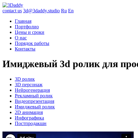
contact us
3d@3daddy.studio
Ru
En
Главная
Портфолио
Цены и сроки
О нас
Порядок работы
Контакты
Имиджевый 3d ролик для про
3D ролик
3D персонаж
Нейрогенерация
Рекламный ролик
Видеопрезентация
Имиджевый ролик
2D анимация
Инфографика
Постпродакшн